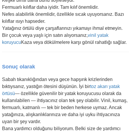
Keşke birisi bana bunu söyleseydi:
Fermuarlı kılıflar daha iyidir. Tam kılıf önemlidir.
Nefes alabilirlik önemlidir, özellikle sıcak uyuyorsanız. Bazı
kılıflar ısıyı hapseder.
Yatağınız örtülü diye çarşaflarınızı yıkamayı ihmal etmeyin.
Bir çocuk veya yaşlı için satın alıyorsanız,
vinil yatak
koruyucu
Kaza veya dökülmelere karşı gönül rahatlığı sağlar.
Sonuç olarak
Sabah tıkanıklığından veya gece hapşırık krizlerinden
bıktıysanız, yastığın ötesini düşünün. İyi bir
toz akarı yatak
örtüsü
— özellikle güvenilir bir yatak koruyucusu olarak da
kullanılabilen — ihtiyacınız olan tek şey olabilir. Vinil, kumaş,
fermuarlı, katmanlı — tek bir beden herkese uymaz. Ancak
yatağınıza, alışkanlıklarınıza ve daha iyi uyku ihtiyacınıza
uyan bir şey vardır.
Bana yardımcı olduğunu biliyorum. Belki size de yardımcı