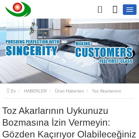
Ev
HABERLER
Ürün Haberleri
Toz Akarlarının
Uykunuzu Bozmasına İzin Vermeyin: Gözden Kaçırıyor
Toz Akarlarının Uykunuzu
Bozmasına İzin Vermeyin:
Olabileceğiniz Basit Bir Çözüm
Gözden Kaçırıyor Olabileceğiniz